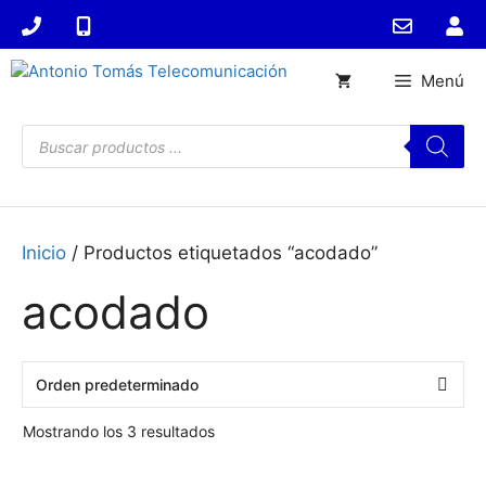
Saltar
al
contenido
Menú
Búsqueda
de
productos
Inicio
/ Productos etiquetados “acodado”
acodado
Mostrando los 3 resultados