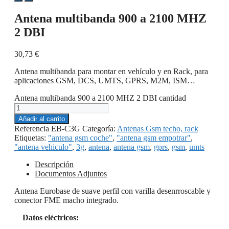
Antena multibanda 900 a 2100 MHZ
2 DBI
30,73
€
Antena multibanda para montar en vehículo y en Rack, para
aplicaciones GSM, DCS, UMTS, GPRS, M2M, ISM…
Antena multibanda 900 a 2100 MHZ 2 DBI cantidad
Añadir al carrito
Referencia
EB-C3G
Categoría:
Antenas Gsm techo, rack
Etiquetas:
"antena gsm coche"
,
"antena gsm empotrar"
,
"antena vehiculo"
,
3g
,
antena
,
antena gsm
,
gprs
,
gsm
,
umts
Descripción
Documentos Adjuntos
Antena Eurobase de suave perfil con varilla desenrroscable y
conector FME macho integrado.
Datos eléctricos: