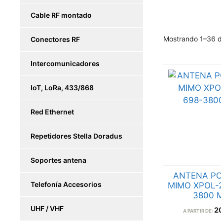
Cable RF montado
Mostrando 1–36 d
Conectores RF
Intercomunicadores
IoT, LoRa, 433/868
Red Ethernet
Repetidores Stella Doradus
Soportes antena
ANTENA P
Telefonía Accesorios
MIMO XPOL-2
3800 
UHF / VHF
2
A PARTIR DE: