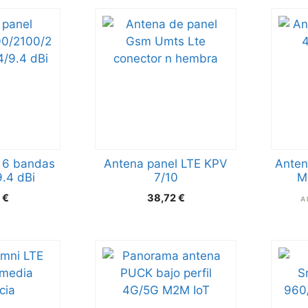
 6 bandas
Antena panel LTE KPV
Anten
.4 dBi
7/10
M
2
€
38,72
€
A 