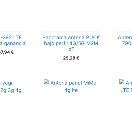
-292 LTE
Panorama antena PUCK
Anten
a ganancia
bajo perfil 4G/5G M2M
790
IoT
67,94
€
29,28
€