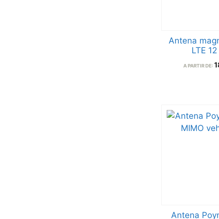
Antena magn
LTE 12
1
A PARTIR DE:
Antena Poyn