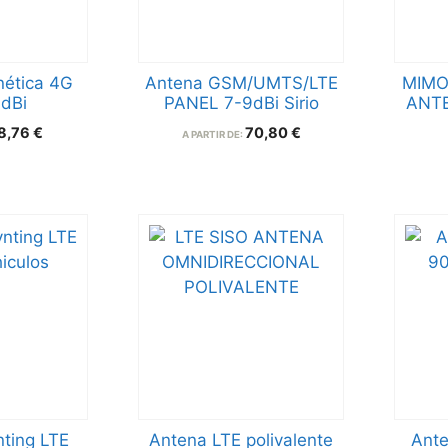
ética 4G
Antena GSM/UMTS/LTE
MIMO
 dBi
PANEL 7-9dBi Sirio
ANTE
8,76
€
70,80
€
A PARTIR DE:
ting LTE
Antena LTE polivalente
Ante