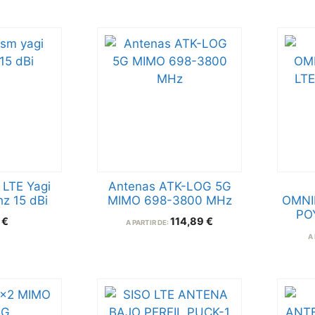
LTE Yagi
Antenas ATK-LOG 5G
z 15 dBi
MIMO 698-3800 MHz
OMNI
PO
8
€
114,89
€
A PARTIR DE:
A