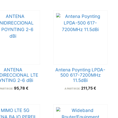
ANTENA
Antena Poynting LPDA-
DIRECCIONAL LTE
500 617-7200MHz
YNTING 2-6 dBi
11.5dBi
95,78
€
211,75
€
 PARTIR DE:
A PARTIR DE: