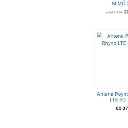
MIMO 
2
A PARTIR DE:
Antena Poynt
LTE 5G 
60,3