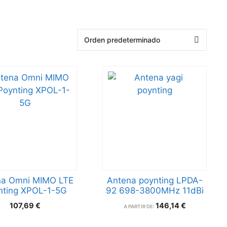
na Omni MIMO LTE
Antena poynting LPDA-
nting XPOL-1-5G
92 698-3800MHz 11dBi
107,69
€
146,14
€
A PARTIR DE: