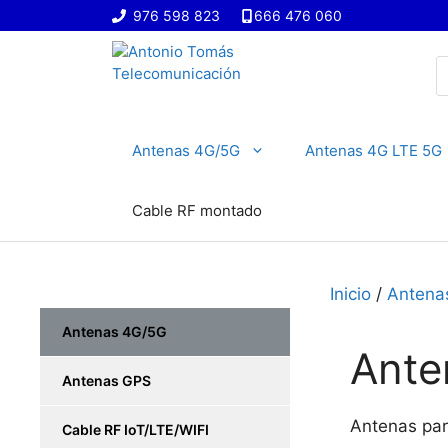
Saltar
976 598 823
666 476 060
al
contenido
B
d
p
Antenas 4G/5G
Antenas 4G LTE 5G
Cable RF montado
Inicio
/
Antena
Antenas 4G/5G
Ante
Antenas GPS
Antenas par
Cable RF IoT/LTE/WIFI