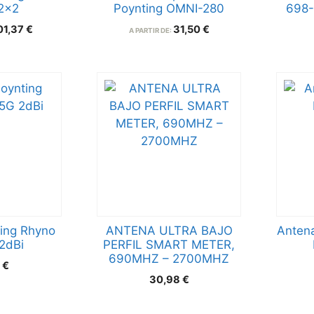
2×2
Poynting OMNI-280
698-
01,37
€
31,50
€
A PARTIR DE:
ing Rhyno
ANTENA ULTRA BAJO
Antena
2dBi
PERFIL SMART METER,
690MHZ – 2700MHZ
7
€
30,98
€