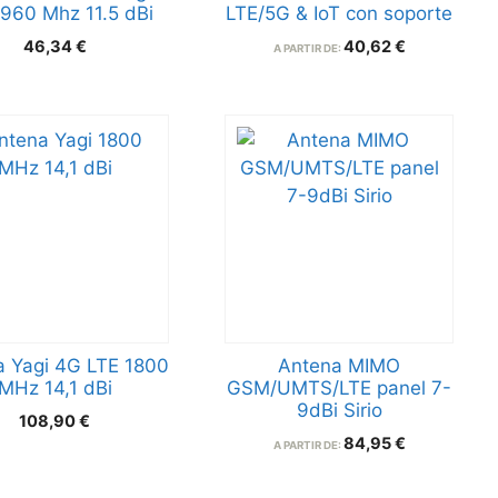
960 Mhz 11.5 dBi
LTE/5G & IoT con soporte
46,34
€
40,62
€
A PARTIR DE:
 Yagi 4G LTE 1800
Antena MIMO
MHz 14,1 dBi
GSM/UMTS/LTE panel 7-
9dBi Sirio
108,90
€
84,95
€
A PARTIR DE: