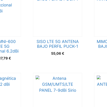
MNI-600
SISO LTE 5G ANTENA
MIMO
E 5G
BAJO PERFIL PUCK-1
BAJ
nal 6.2dBi
55,06
€
17,79
€