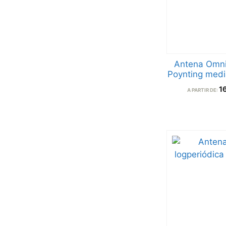
Antena Omni
Poynting medi
1
A PARTIR DE: