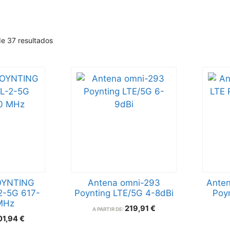
e 37 resultados
OYNTING
Antena omni-293
Ante
-5G 617-
Poynting LTE/5G 4-8dBi
Poy
MHz
219,91
€
A PARTIR DE:
01,94
€