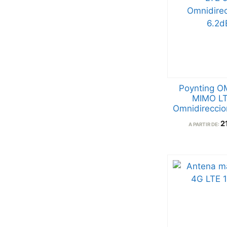
Poynting O
MIMO LT
Omnidireccio
2
A PARTIR DE: