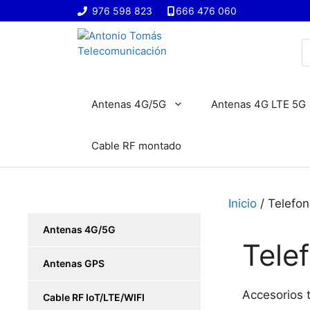
Saltar
976 598 823
666 476 060
al
contenido
B
d
p
Antenas 4G/5G
Antenas 4G LTE 5G
Cable RF montado
Inicio
/ Telefon
Antenas 4G/5G
Tele
Antenas GPS
Accesorios t
Cable RF IoT/LTE/WIFI