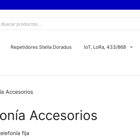
úsqueda
e
roductos
Repetidores Stella Doradus
IoT, LoRa, 433/868
ía Accesorios
fonía Accesorios
elefonía fija