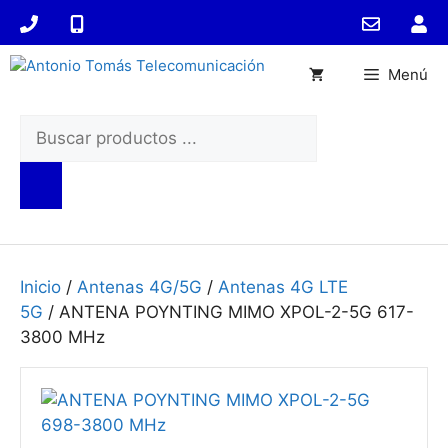
Saltar
al
contenido
Menú
Búsqueda
de
productos
Inicio
/
Antenas 4G/5G
/
Antenas 4G LTE
5G
/ ANTENA POYNTING MIMO XPOL-2-5G 617-
3800 MHz