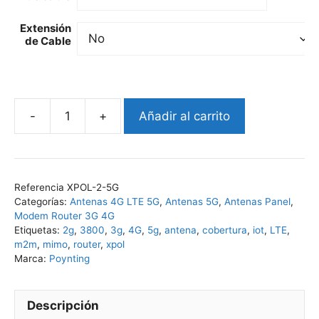
Extensión
de Cable
Añadir al carrito
ANTENA
POYNTING
MIMO
XPOL-
Referencia
XPOL-2-5G
2-
Categorías:
Antenas 4G LTE 5G
,
Antenas 5G
,
Antenas Panel
,
5G
Modem Router 3G 4G
617-
Etiquetas:
2g
,
3800
,
3g
,
4G
,
5g
,
antena
,
cobertura
,
iot
,
LTE
,
m2m
,
mimo
,
router
,
xpol
3800
Marca:
Poynting
MHz
cantidad
Descripción