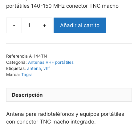
portátiles 140-150 MHz conector TNC macho
Añadir al carrito
Antena
VHF
portátil
140-
Referencia
A-144TN
150
Categoría:
Antenas VHF portátiles
MHz
Etiquetas:
antena
,
vhf
conector
Marca:
Tagra
TNC
cantidad
Descripción
Antena para radioteléfonos y equipos portátiles
con conector TNC macho integrado.