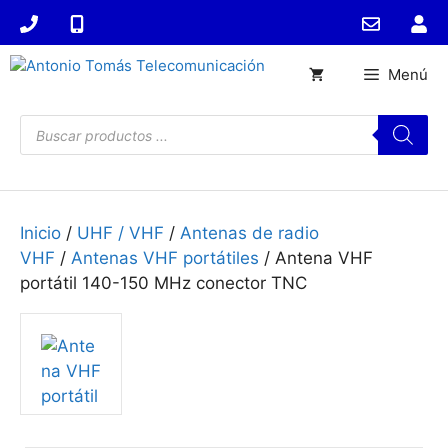
Saltar
al
contenido
Menú
Búsqueda
de
productos
Inicio
/
UHF / VHF
/
Antenas de radio
VHF
/
Antenas VHF portátiles
/ Antena VHF
portátil 140-150 MHz conector TNC