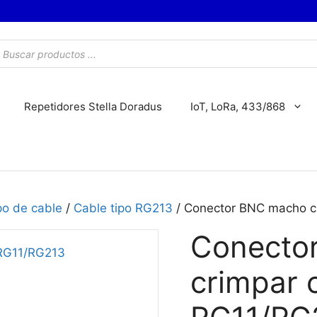
úsqueda
e
roductos
Repetidores Stella Doradus
IoT, LoRa, 433/868
po de cable
/
Cable tipo RG213
/ Conector BNC macho c
Conecto
crimpar 