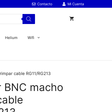
Contacto
Mi Cuenta
Helium
Wifi
rimpar cable RG11/RG213
r BNC macho
cable