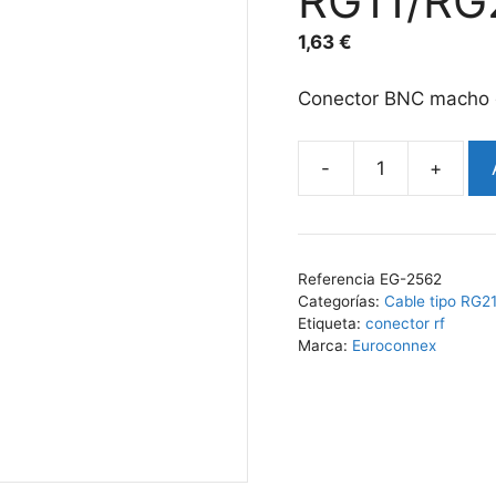
RG11/RG
1,63
€
Conector BNC macho d
Conector
BNC
macho
crimpar
Referencia
EG-2562
cable
Categorías:
Cable tipo RG2
RG11/RG213
Etiqueta:
conector rf
cantidad
Marca:
Euroconnex