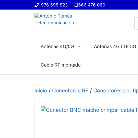
Saltar
976 598 823
666 476 060
al
contenido
B
d
p
Antenas 4G/5G
Antenas 4G LTE 5G
Cable RF montado
Inicio
/
Conectores RF
/
Conectores por ti