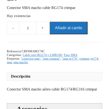
Conector SMA macho cable RG174 crimpar
Hay existencias
Añadir al carrito
Conector
SMA
macho
cable
RG174
crimpar
Referencia
CRFSMAM174C
Categorías:
Cable tipo RG174 y LMR100
,
Tipo SMA
cantidad
Etiquetas:
"conector sma"
,
"sma crimpar"
,
"sma rg174"
,
crimpar
,
rg174
,
sma
,
sma macho
Descripción
Conector SMA macho aéreo cable RG174/RG316 crimpar