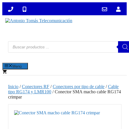
Saltar
al
contenido
Búsqueda
de
productos
Menú
Inicio
/
Conectores RF
/
Conectores por tipo de cable
/
Cable
tipo RG174 y LMR100
/ Conector SMA macho cable RG174
crimpar