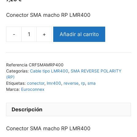
Conector SMA macho RP LMR400
Añadir al carrito
Conector
SMA
macho
RP
Referencia
CRFSMAMRP400
LMR400
Categorías:
Cable tipo LMR400
,
SMA REVERSE POLARITY
cantidad
(RP)
Etiquetas:
conector
,
lmr400
,
reverse
,
rp
,
sma
Marca:
Euroconnex
Descripción
Conector SMA macho RP LMR400