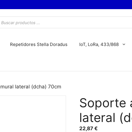
úsqueda
e
roductos
Repetidores Stella Doradus
IoT, LoRa, 433/868
mural lateral (dcha) 70cm
Soporte 
lateral 
22,87
€