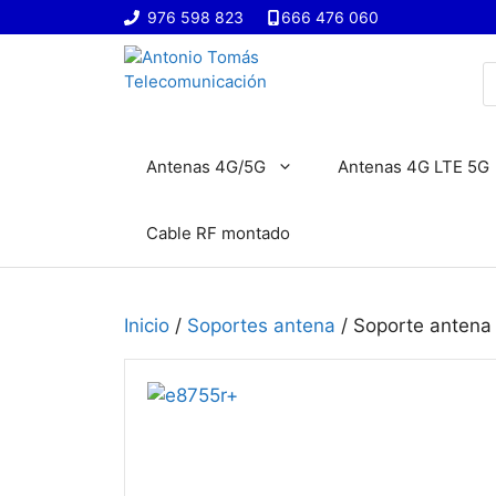
Saltar
976 598 823
666 476 060
al
contenido
B
d
p
Antenas 4G/5G
Antenas 4G LTE 5G
Cable RF montado
Inicio
/
Soportes antena
/ Soporte antena 