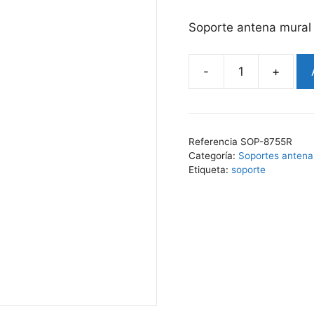
Soporte antena mural 
-
+
Soporte
antena
mural
lateral
Referencia
SOP-8755R
(dcha)
Categoría:
Soportes antena
70cm
Etiqueta:
soporte
cantidad