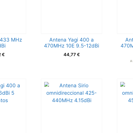
 433 MHz
Antena Yagi 400 a
An
dBi
470MHz 10E 9.5-12dBi
470M
2
€
44,77
€
A 