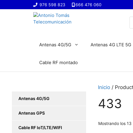
Saltar
976 598 823
666 476 060
al
contenido
B
d
p
Antenas 4G/5G
Antenas 4G LTE 5G
Cable RF montado
Inicio
/ Product
Antenas 4G/5G
433
Antenas GPS
Mostrando los 13 
Cable RF IoT/LTE/WIFI