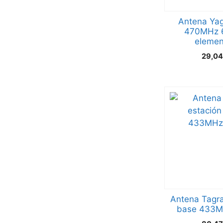
Antena Yag
470MHz 6
elemen
29,0
Antena Tagra
base 433M