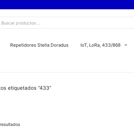
úsqueda
e
roductos
Repetidores Stella Doradus
IoT, LoRa, 433/868
os etiquetados “433”
resultados