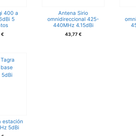
i 400 a
Antena Sirio
dBi 5
omnidireccional 425-
omni
tos
440MHz 4.15dBi
4
4
€
43,77
€
 estación
Hz 5dBi