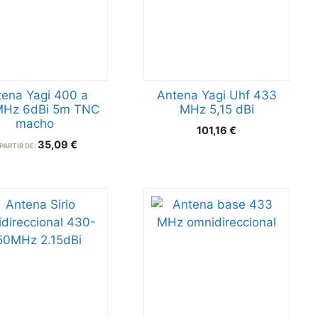
tena Yagi 400 a
Antena Yagi Uhf 433
Hz 6dBi 5m TNC
MHz 5,15 dBi
macho
101,16
€
35,09
€
PARTIR DE: