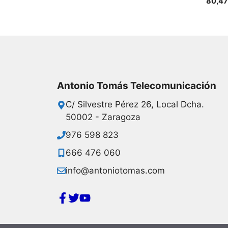
80,4
Antonio Tomás Telecomunicación
C/ Silvestre Pérez 26, Local Dcha.
50002 - Zaragoza
976 598 823
666 476 060
info@antoniotomas.com