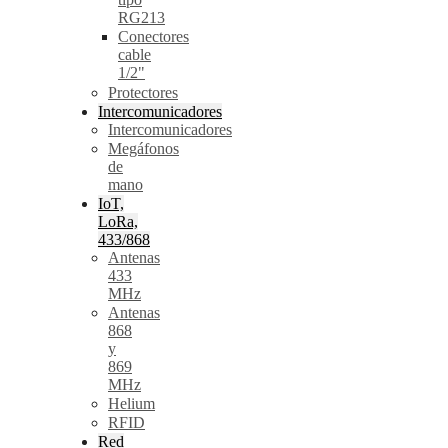
RG213
Conectores
cable
1/2"
Protectores
Intercomunicadores
Intercomunicadores
Megáfonos
de
mano
IoT,
LoRa,
433/868
Antenas
433
MHz
Antenas
868
y
869
MHz
Helium
RFID
Red