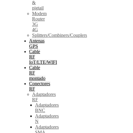
&
pigtail
Modem
Router
3G
4G
Splitters/Combiners/Couplers
Antenas
GPS
Cable
RF
IoT/LTE/WIFI
Cable
RF
montado
Conectores
RF
Adaptadores
RF
Adaptadores
BNC
Adaptadores
N
Adaptadores
SMA