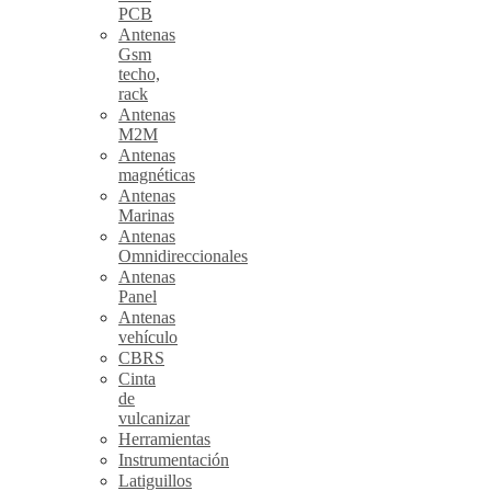
PCB
Antenas
Gsm
techo,
rack
Antenas
M2M
Antenas
magnéticas
Antenas
Marinas
Antenas
Omnidireccionales
Antenas
Panel
Antenas
vehículo
CBRS
Cinta
de
vulcanizar
Herramientas
Instrumentación
Latiguillos