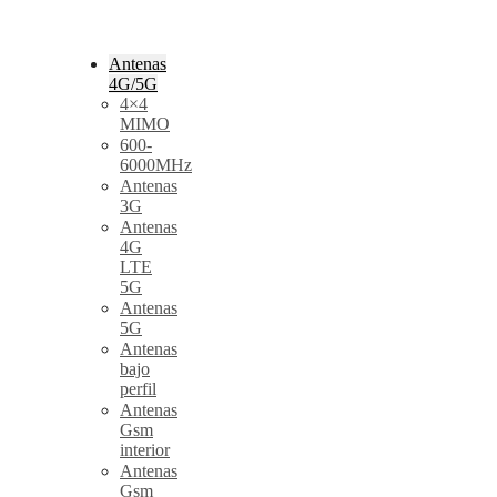
Antenas
4G/5G
4×4
MIMO
600-
6000MHz
Antenas
3G
Antenas
4G
LTE
5G
Antenas
5G
Antenas
bajo
perfil
Antenas
Gsm
interior
Antenas
Gsm