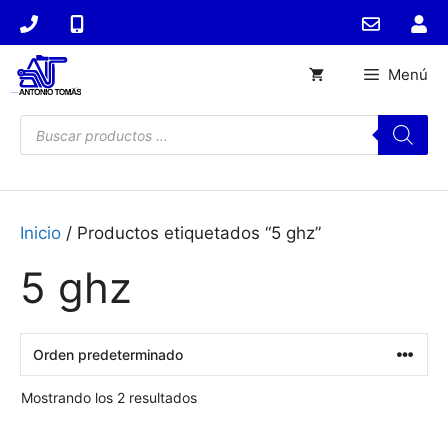
Saltar
al
contenido
Menú
Búsqueda
de
productos
Inicio
/ Productos etiquetados “5 ghz”
5 ghz
Mostrando los 2 resultados