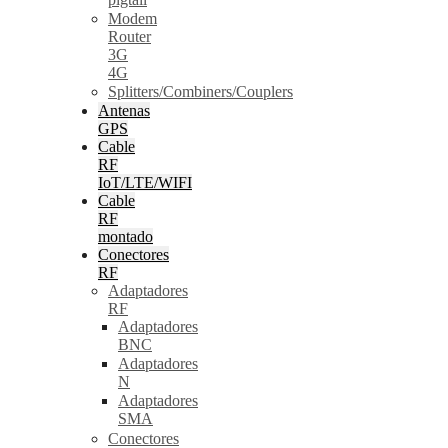
Modem
Router
3G
4G
Splitters/Combiners/Couplers
Antenas
GPS
Cable
RF
IoT/LTE/WIFI
Cable
RF
montado
Conectores
RF
Adaptadores
RF
Adaptadores
BNC
Adaptadores
N
Adaptadores
SMA
Conectores