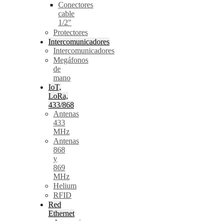
Conectores
cable
1/2"
Protectores
Intercomunicadores
Intercomunicadores
Megáfonos
de
mano
IoT,
LoRa,
433/868
Antenas
433
MHz
Antenas
868
y
869
MHz
Helium
RFID
Red
Ethernet