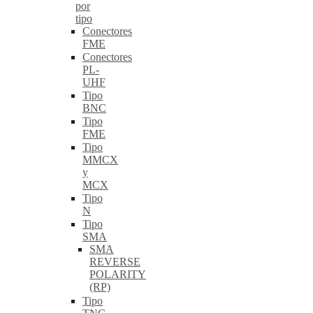
por
tipo
Conectores
FME
Conectores
PL-
UHF
Tipo
BNC
Tipo
FME
Tipo
MMCX
y
MCX
Tipo
N
Tipo
SMA
SMA
REVERSE
POLARITY
(RP)
Tipo