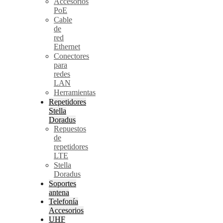
Accesorios
PoE
Cable
de
red
Ethernet
Conectores
para
redes
LAN
Herramientas
Repetidores
Stella
Doradus
Repuestos
de
repetidores
LTE
Stella
Doradus
Soportes
antena
Telefonía
Accesorios
UHF