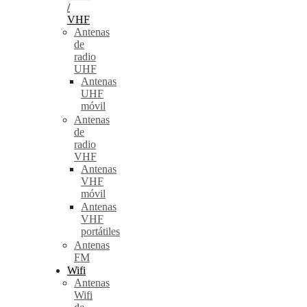
/
VHF
Antenas
de
radio
UHF
Antenas
UHF
móvil
Antenas
de
radio
VHF
Antenas
VHF
móvil
Antenas
VHF
portátiles
Antenas
FM
Wifi
Antenas
Wifi