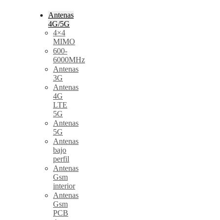
Antenas
4G/5G
4×4
MIMO
600-
6000MHz
Antenas
3G
Antenas
4G
LTE
5G
Antenas
5G
Antenas
bajo
perfil
Antenas
Gsm
interior
Antenas
Gsm
PCB