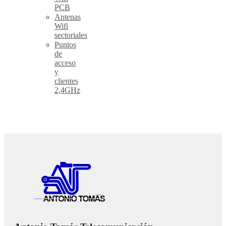
PCB
Antenas
Wifi
sectoriales
Puntos
de
acceso
y
clientes
2,4GHz