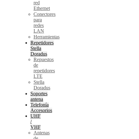
red
Ethernet
Conectores
para
redes
LAN
Herramientas
Repetidores
Stella
Doradus
Repuestos
de
repetidores
LTE
Stella
Doradus
Soportes
antena
Telefonía
Accesorios
UHF
/
VHF
Antenas
de