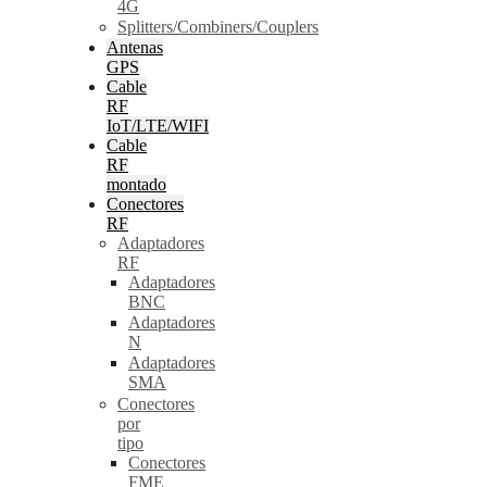
4G
Splitters/Combiners/Couplers
Antenas
GPS
Cable
RF
IoT/LTE/WIFI
Cable
RF
montado
Conectores
RF
Adaptadores
RF
Adaptadores
BNC
Adaptadores
N
Adaptadores
SMA
Conectores
por
tipo
Conectores
FME