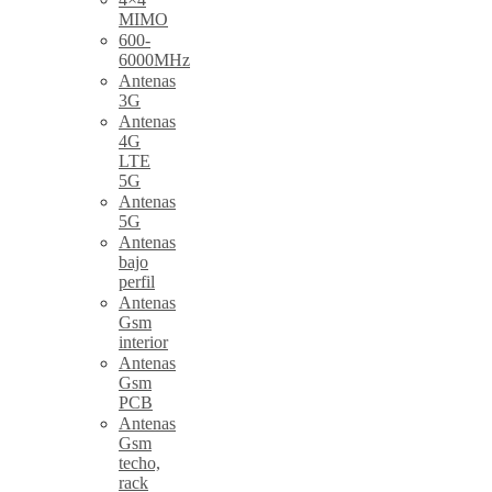
MIMO
600-
6000MHz
Antenas
3G
Antenas
4G
LTE
5G
Antenas
5G
Antenas
bajo
perfil
Antenas
Gsm
interior
Antenas
Gsm
PCB
Antenas
Gsm
techo,
rack