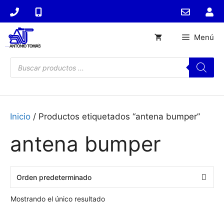
Saltar
al
contenido
Menú
Búsqueda
de
productos
Inicio
/ Productos etiquetados “antena bumper”
antena bumper
Mostrando el único resultado