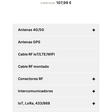
107,98
€
A PARTIR DE:
+
Antenas 4G/5G
Antenas GPS
Cable RF IoT/LTE/WIFI
Cable RF montado
+
Conectores RF
+
Intercomunicadores
+
IoT, LoRa, 433/868