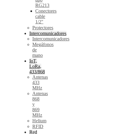
RG213
Conectores
cable
1/2"
Protectores
Intercomunicadores
Intercomunicadores
Megáfonos
de
mano
IoT,
LoRa,
433/868
Antenas
433
MHz
Antenas
868
y
869
MHz
Helium
RFID
Red