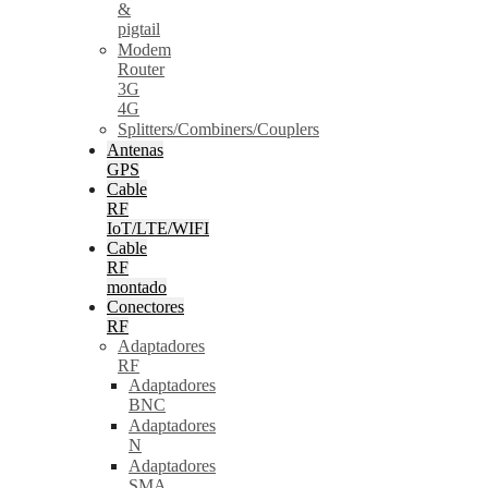
&
pigtail
Modem
Router
3G
4G
Splitters/Combiners/Couplers
Antenas
GPS
Cable
RF
IoT/LTE/WIFI
Cable
RF
montado
Conectores
RF
Adaptadores
RF
Adaptadores
BNC
Adaptadores
N
Adaptadores
SMA