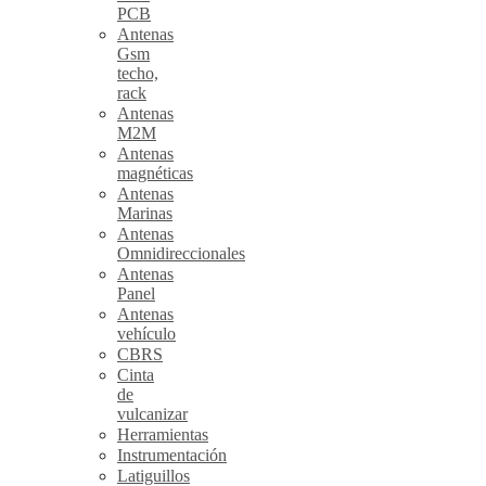
PCB
Antenas
Gsm
techo,
rack
Antenas
M2M
Antenas
magnéticas
Antenas
Marinas
Antenas
Omnidireccionales
Antenas
Panel
Antenas
vehículo
CBRS
Cinta
de
vulcanizar
Herramientas
Instrumentación
Latiguillos