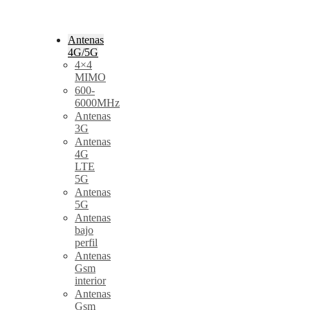
Antenas
4G/5G
4×4
MIMO
600-
6000MHz
Antenas
3G
Antenas
4G
LTE
5G
Antenas
5G
Antenas
bajo
perfil
Antenas
Gsm
interior
Antenas
Gsm