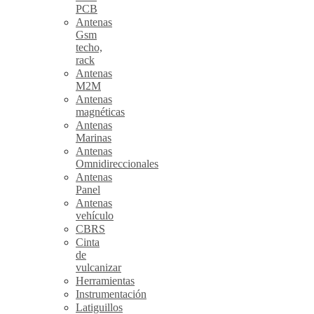
PCB
Antenas
Gsm
techo,
rack
Antenas
M2M
Antenas
magnéticas
Antenas
Marinas
Antenas
Omnidireccionales
Antenas
Panel
Antenas
vehículo
CBRS
Cinta
de
vulcanizar
Herramientas
Instrumentación
Latiguillos