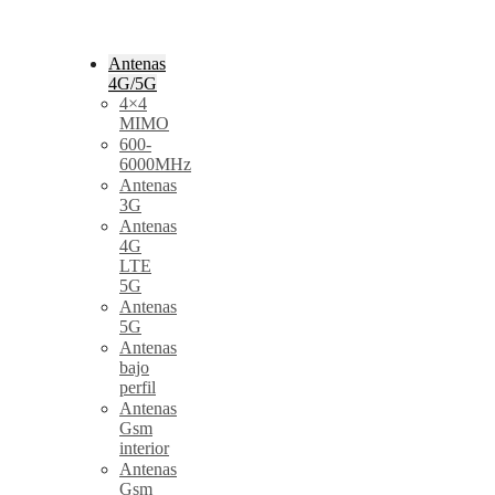
Antenas
4G/5G
4×4
MIMO
600-
6000MHz
Antenas
3G
Antenas
4G
LTE
5G
Antenas
5G
Antenas
bajo
perfil
Antenas
Gsm
interior
Antenas
Gsm