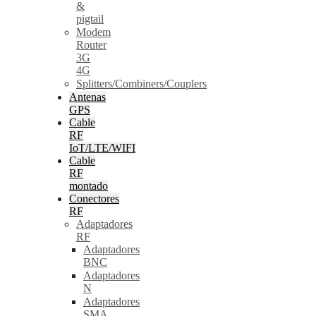
&
pigtail
Modem
Router
3G
4G
Splitters/Combiners/Couplers
Antenas
GPS
Cable
RF
IoT/LTE/WIFI
Cable
RF
montado
Conectores
RF
Adaptadores
RF
Adaptadores
BNC
Adaptadores
N
Adaptadores
SMA