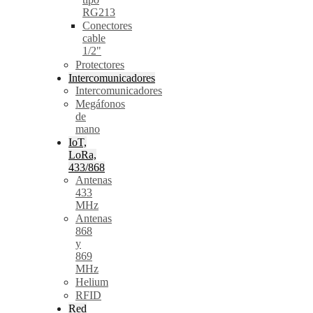
RG213
Conectores
cable
1/2"
Protectores
Intercomunicadores
Intercomunicadores
Megáfonos
de
mano
IoT,
LoRa,
433/868
Antenas
433
MHz
Antenas
868
y
869
MHz
Helium
RFID
Red