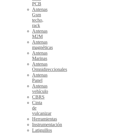
PCB
Antenas
Gsm
techo,
rack
Antenas
M2M
Antenas
magnéticas
Antenas
Marinas
Antenas
Omnidireccionales
Antenas
Panel
Antenas
vehículo
CBRS
Cinta
de
vulcanizar
Herramientas
Instrumentación
Latiguillos