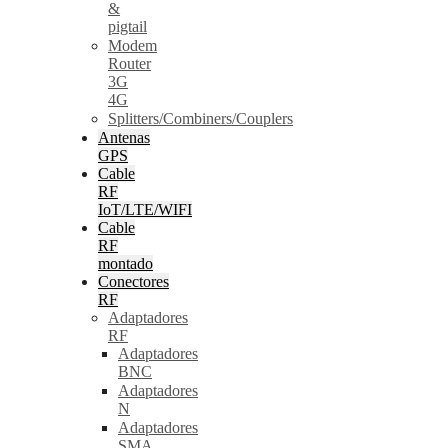
&
pigtail
Modem
Router
3G
4G
Splitters/Combiners/Couplers
Antenas
GPS
Cable
RF
IoT/LTE/WIFI
Cable
RF
montado
Conectores
RF
Adaptadores
RF
Adaptadores
BNC
Adaptadores
N
Adaptadores
SMA