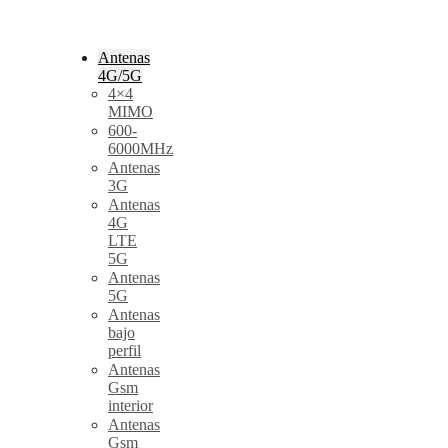
Antenas
4G/5G
4×4
MIMO
600-
6000MHz
Antenas
3G
Antenas
4G
LTE
5G
Antenas
5G
Antenas
bajo
perfil
Antenas
Gsm
interior
Antenas
Gsm