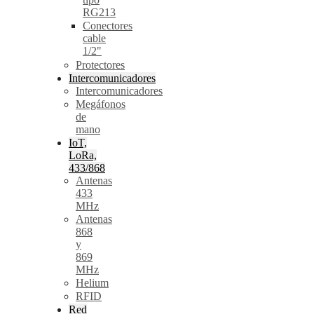
RG213
Conectores
cable
1/2"
Protectores
Intercomunicadores
Intercomunicadores
Megáfonos
de
mano
IoT,
LoRa,
433/868
Antenas
433
MHz
Antenas
868
y
869
MHz
Helium
RFID
Red