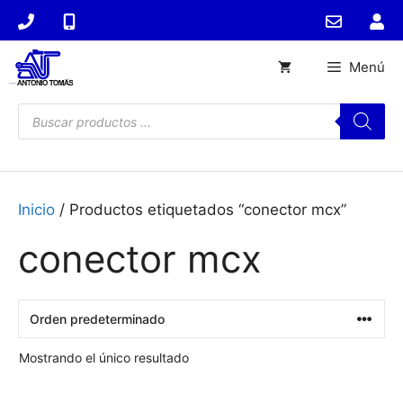
Saltar
al
contenido
Menú
Búsqueda
de
productos
Inicio
/ Productos etiquetados “conector mcx”
conector mcx
Mostrando el único resultado