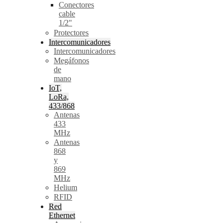
Conectores
cable
1/2"
Protectores
Intercomunicadores
Intercomunicadores
Megáfonos
de
mano
IoT,
LoRa,
433/868
Antenas
433
MHz
Antenas
868
y
869
MHz
Helium
RFID
Red
Ethernet