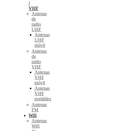
/
VHF
Antenas
de
radio
UHF
Antenas
UHF
móvil
Antenas
de
radio
VHF
Antenas
VHF
móvil
Antenas
VHF
portátiles
Antenas
FM
Wifi
Antenas
Wifi