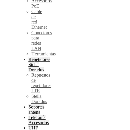
Accesorios
PoE
Cable
de
red
Ethernet
Conectores
para
redes
LAN
Herramientas
Repetidores
Stella
Doradus
Repuestos
de
repetidores
LTE
Stella
Doradus
Soportes
antena
Telefonía
Accesorios
UHF