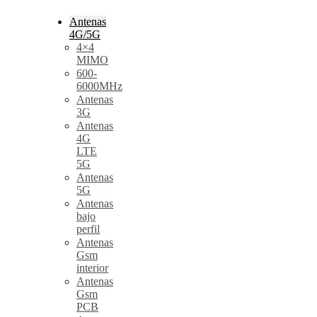
Antenas
4G/5G
4×4
MIMO
600-
6000MHz
Antenas
3G
Antenas
4G
LTE
5G
Antenas
5G
Antenas
bajo
perfil
Antenas
Gsm
interior
Antenas
Gsm
PCB