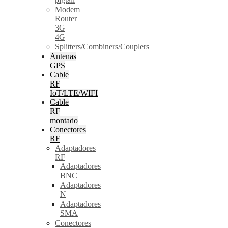
Modem
Router
3G
4G
Splitters/Combiners/Couplers
Antenas
GPS
Cable
RF
IoT/LTE/WIFI
Cable
RF
montado
Conectores
RF
Adaptadores
RF
Adaptadores
BNC
Adaptadores
N
Adaptadores
SMA
Conectores