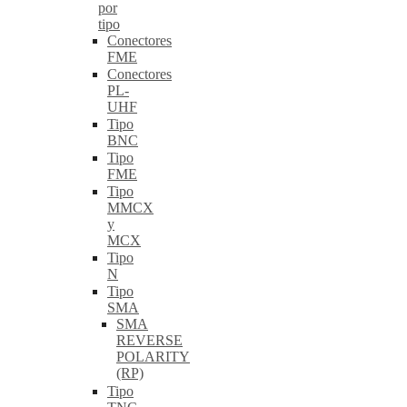
por
tipo
Conectores
FME
Conectores
PL-
UHF
Tipo
BNC
Tipo
FME
Tipo
MMCX
y
MCX
Tipo
N
Tipo
SMA
SMA
REVERSE
POLARITY
(RP)
Tipo