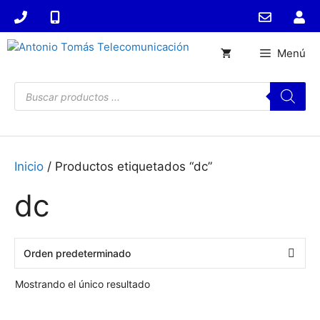
Saltar
al
contenido
Menú
Búsqueda
de
productos
Inicio
/ Productos etiquetados “dc”
dc
Mostrando el único resultado