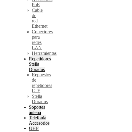
PoE
Cable
de
red
Ethernet
Conectores
para
redes
LAN
Herramientas
Repetidores
Stella
Doradus
Repuestos
de
repetidores
LTE
Stella
Doradus
Soportes
antena
Telefonía
Accesorios
UHF