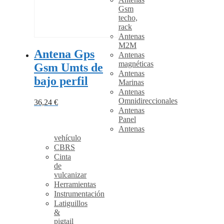
Gsm
techo,
rack
Antenas
M2M
Antena Gps
Antenas
magnéticas
Gsm Umts de
Antenas
bajo perfil
Marinas
Antenas
Omnidireccionales
36,24
€
Antenas
Panel
Antenas
vehículo
CBRS
Cinta
de
vulcanizar
Herramientas
Instrumentación
Latiguillos
&
pigtail