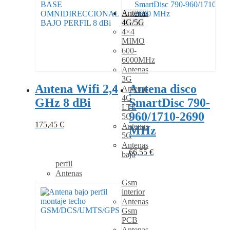
Antenas
4G/5G
4×4
MIMO
600-
6000MHz
Antenas
3G
Antena Wifi 2,4
Antena disco
Antenas
4G
GHz 8 dBi
SmartDisc 790-
LTE
960/1710-2690
5G
175,45
€
Antenas
MHz
5G
Antenas
66,55
€
bajo
perfil
Antenas
Gsm
interior
Antenas
Gsm
PCB
Antenas