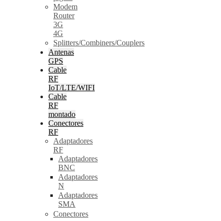
Modem
Router
3G
4G
Splitters/Combiners/Couplers
Antenas
GPS
Cable
RF
IoT/LTE/WIFI
Cable
RF
montado
Conectores
RF
Adaptadores
RF
Adaptadores
BNC
Adaptadores
N
Adaptadores
SMA
Conectores