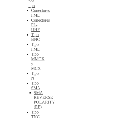
por
tipo
Conectores
FME
Conectores
PL-
UHF
Tipo
BNC
Tipo
FME
Tipo
MMCX
y
MCX
Tipo
N
Tipo
SMA
SMA
REVERSE
POLARITY
(RP)
Tipo
TNC