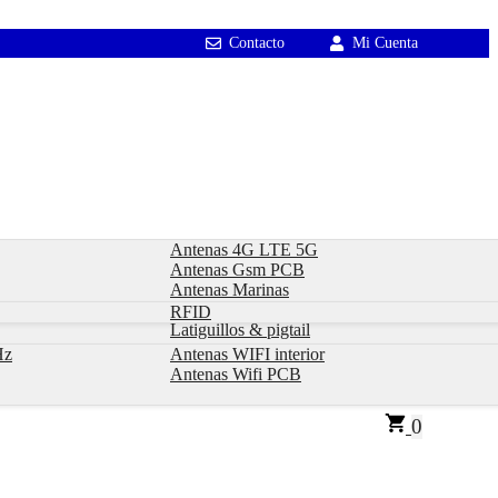
Contacto
Mi Cuenta
Antenas 4G LTE 5G
Antenas Gsm PCB
Antenas Marinas
CBRS
RFID
Latiguillos & pigtail
Hz
Antenas WIFI interior
Antenas Wifi PCB
0