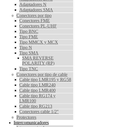
Adaptadores N
Adaptadores SMA
Conectores por tipo
Conectores FME
Conectores PL-UHF
Tipo BNC
Tipo FME
Tipo MMCX y MCX
Tipo N
Tipo SMA
SMA REVERSE
POLARITY (RP)
Tipo TNC
Conectores por tipo de cable
Cable tipo LMR195 y RG58
Cable tipo LMR240
Cable tipo LMR400
Cable tipo RG174 y
LMR100
Cable tipo RG213
Conectores cable 1/2"
Protectores
Intercomunicadores