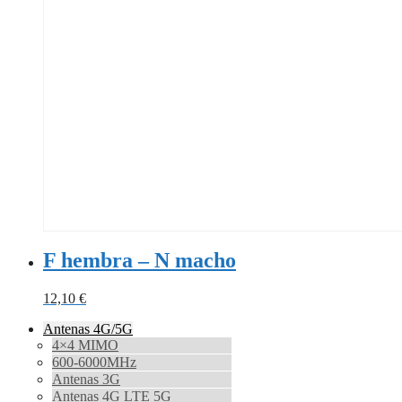
F hembra – N macho
12,10
€
Antenas 4G/5G
4×4 MIMO
600-6000MHz
Antenas 3G
Antenas 4G LTE 5G