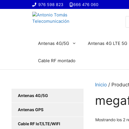
Saltar
976 598 823
666 476 060
al
contenido
B
d
p
Antenas 4G/5G
Antenas 4G LTE 5G
Cable RF montado
Inicio
/ Produc
Antenas 4G/5G
mega
Antenas GPS
Mostrando los 2 r
Cable RF IoT/LTE/WIFI