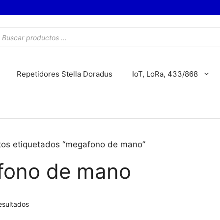
úsqueda
e
roductos
Repetidores Stella Doradus
IoT, LoRa, 433/868
tos etiquetados “megafono de mano”
fono de mano
esultados