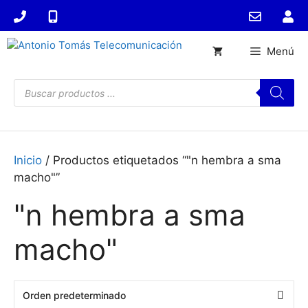
Saltar
al
contenido
Menú
Búsqueda
de
productos
Inicio
/ Productos etiquetados “"n hembra a sma
macho"”
"n hembra a sma
macho"