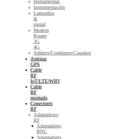
Herramientas
Instrumentación
Latiguillos
&
pigtail
Modem
Router
3G
4G
Splitters/Combiners/Couplers
Antenas
GPS
Cable
RF
IoT/LTE/WIFI
Cable
RF
montado
Conectores
RF
Adaptadores
RF
Adaptadores
BNC
Adaptadores