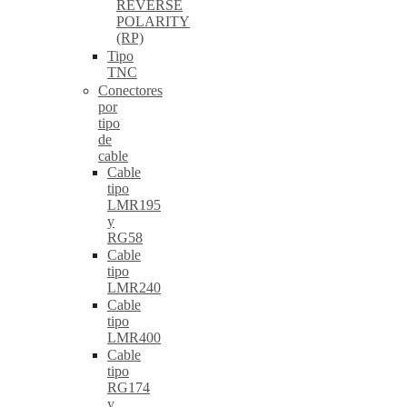
REVERSE
POLARITY
(RP)
Tipo
TNC
Conectores
por
tipo
de
cable
Cable
tipo
LMR195
y
RG58
Cable
tipo
LMR240
Cable
tipo
LMR400
Cable
tipo
RG174
y