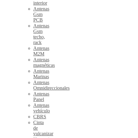
interior
Antenas
Gsm
PCB
Antenas
Gsm
techo,
rack
Antenas
M2M
Antenas
magnéticas
Antenas
Marinas
Antenas
Omnidireccionales
Antenas
Panel
Antenas
vehículo
CBRS
Cinta
de
vulcanizar