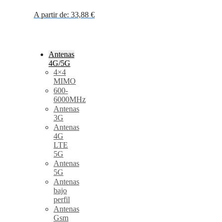
A partir de:
33,88
€
Antenas
4G/5G
4×4
MIMO
600-
6000MHz
Antenas
3G
Antenas
4G
LTE
5G
Antenas
5G
Antenas
bajo
perfil
Antenas
Gsm