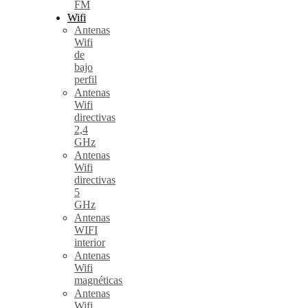
FM
Wifi
Antenas
Wifi
de
bajo
perfil
Antenas
Wifi
directivas
2,4
GHz
Antenas
Wifi
directivas
5
GHz
Antenas
WIFI
interior
Antenas
Wifi
magnéticas
Antenas
Wifi