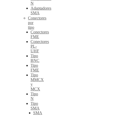
N
Adaptadores
SMA
Conectores
por
tipo
Conectores
FME
Conectores
PL-
UHF
Tipo
BNC
Tipo
FME
Tipo
MMCX
y
MCX
Tipo
N
Tipo
SMA
SMA