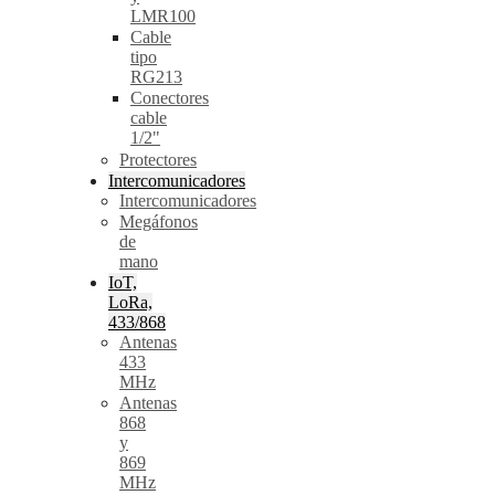
LMR100
Cable
tipo
RG213
Conectores
cable
1/2"
Protectores
Intercomunicadores
Intercomunicadores
Megáfonos
de
mano
IoT,
LoRa,
433/868
Antenas
433
MHz
Antenas
868
y
869
MHz