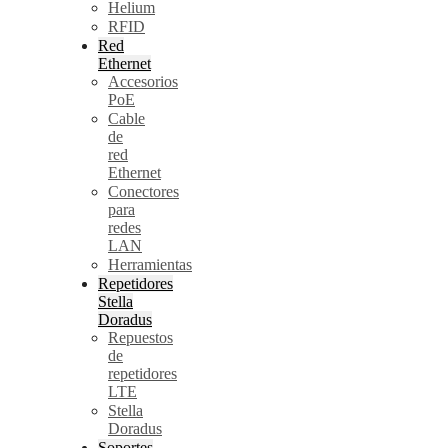
Helium
RFID
Red
Ethernet
Accesorios
PoE
Cable
de
red
Ethernet
Conectores
para
redes
LAN
Herramientas
Repetidores
Stella
Doradus
Repuestos
de
repetidores
LTE
Stella
Doradus
Soportes