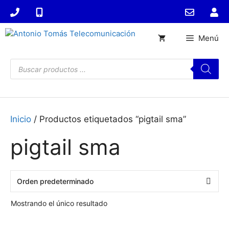
Saltar
al
contenido
Menú
Búsqueda
de
productos
Inicio
/ Productos etiquetados “pigtail sma”
pigtail sma
Mostrando el único resultado