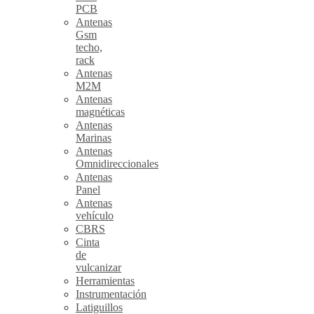
PCB
Antenas
Gsm
techo,
rack
Antenas
M2M
Antenas
magnéticas
Antenas
Marinas
Antenas
Omnidireccionales
Antenas
Panel
Antenas
vehículo
CBRS
Cinta
de
vulcanizar
Herramientas
Instrumentación
Latiguillos