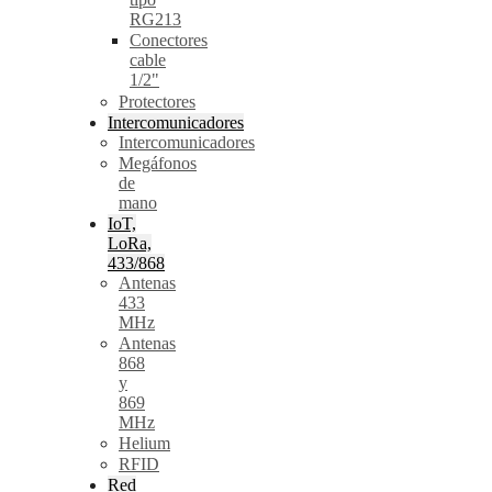
RG213
Conectores
cable
1/2"
Protectores
Intercomunicadores
Intercomunicadores
Megáfonos
de
mano
IoT,
LoRa,
433/868
Antenas
433
MHz
Antenas
868
y
869
MHz
Helium
RFID
Red