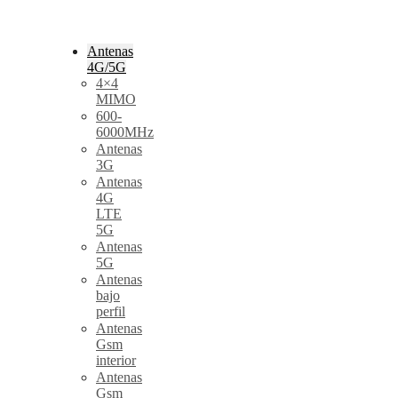
Antenas
4G/5G
4×4
MIMO
600-
6000MHz
Antenas
3G
Antenas
4G
LTE
5G
Antenas
5G
Antenas
bajo
perfil
Antenas
Gsm
interior
Antenas
Gsm