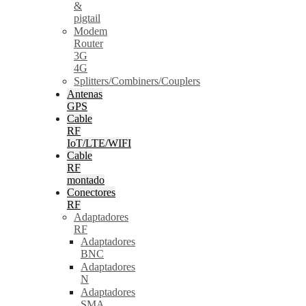
&
pigtail
Modem
Router
3G
4G
Splitters/Combiners/Couplers
Antenas
GPS
Cable
RF
IoT/LTE/WIFI
Cable
RF
montado
Conectores
RF
Adaptadores
RF
Adaptadores
BNC
Adaptadores
N
Adaptadores
SMA