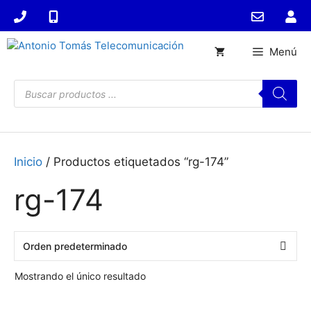
Saltar
al
contenido
Menú
Búsqueda
de
productos
Inicio
/ Productos etiquetados “rg-174”
rg-174
Mostrando el único resultado