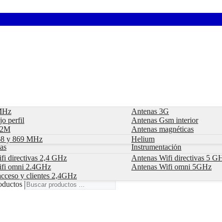
MHz
Antenas 3G
o perfil
Antenas Gsm interior
M2M
Antenas magnéticas
nel
Antenas vehículo
68 y 869 MHz
Helium
as
Instrumentación
Combiners/Couplers
fi directivas 2,4 GHz
Antenas Wifi directivas 5 G
ifi omni 2.4GHz
Antenas Wifi omni 5GHz
acceso y clientes 2,4GHz
oductos