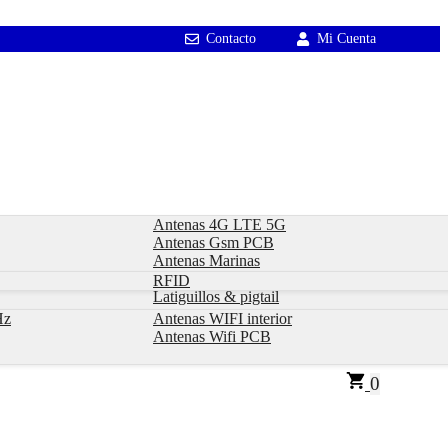
Contacto
Mi Cuenta
Antenas 4G LTE 5G
Antenas Gsm PCB
Antenas Marinas
CBRS
RFID
Latiguillos & pigtail
Hz
Antenas WIFI interior
Antenas Wifi PCB
0