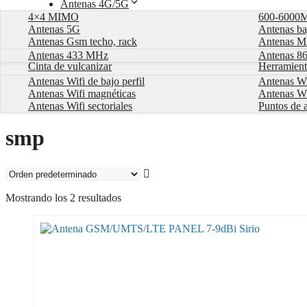
Antenas 4G/5G
Antenas 4G LTE 5G
4×4 MIMO
600-6000
Repetidores Stella Doradus
Antenas 5G
Antenas baj
Antenas Gsm techo, rack
Antenas 
IoT, LoRa, 433/868
Antenas Omnidireccionales
Antenas Pa
Helium
Antenas 433 MHz
Antenas 8
Cinta de vulcanizar
Herramient
Wifi
Modem Router 3G 4G
Splitters/
Cable RF montado
Antenas Wifi de bajo perfil
Antenas Wi
Antenas Wifi magnéticas
Antenas W
Inicio
/ Productos etiquetados “smp”
Antenas Wifi sectoriales
Puntos de 
smp
Mostrando los 2 resultados