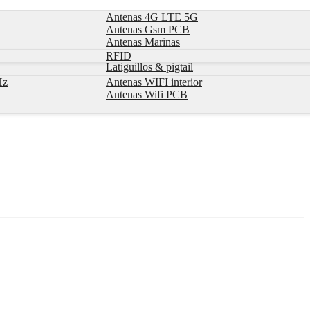
Antenas 4G LTE 5G
Antenas Gsm PCB
Antenas Marinas
CBRS
RFID
Latiguillos & pigtail
Hz
Antenas WIFI interior
Antenas Wifi PCB