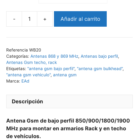
Añadir al carrito
Antena
Gsm
bajo
perfil
Referencia
WB20
850/900/1800/1900
Categorías:
Antenas 868 y 869 MHz
,
Antenas bajo perfil
,
MHz
Antenas Gsm techo, rack
cantidad
Etiquetas:
"antena gsm bajo perfil"
,
"antena gsm bulkhead"
,
"antena gsm vehiculo"
,
antena gsm
Marca:
EAd
Descripción
Antena Gsm de bajo perfil 850/900/1800/1900
MHz para montar en armarios Rack y en techo
de vehículos.