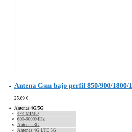
Antena Gsm bajo perfil 850/900/1800
25,89
€
Antenas 4G/5G
4×4 MIMO
600-6000MHz
Antenas 3G
Antenas 4G LTE 5G