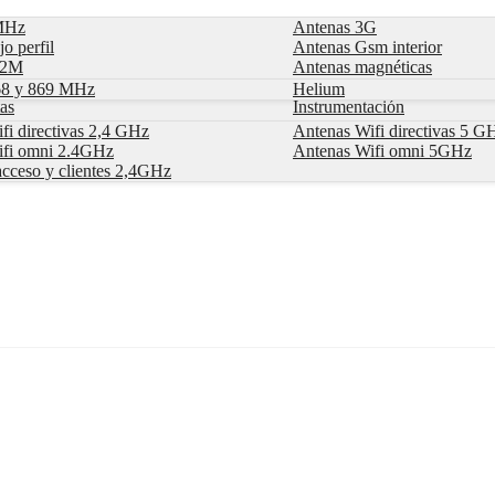
MHz
Antenas 3G
o perfil
Antenas Gsm interior
M2M
Antenas magnéticas
nel
Antenas vehículo
68 y 869 MHz
Helium
as
Instrumentación
Combiners/Couplers
fi directivas 2,4 GHz
Antenas Wifi directivas 5 G
ifi omni 2.4GHz
Antenas Wifi omni 5GHz
acceso y clientes 2,4GHz