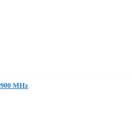
/1900 MHz