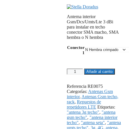
Anterna interior
Gsm/Dcs/Umts/Lte 3 dBi
para instalar en techo
conector SMA macho, SMA
hembra o N hembra
Conector
1
Antena
Añadir al carrito
interior
techo
800/900/1800/2100/2600
Referencia
RE0075
MHz
Categorías:
Antenas Gsm
cantidad
interior
,
Antenas Gsm techo,
rack
,
Repuestos de
repetidores LTE
Etiquetas:
"antena 3g techo"
,
"antena
gsm techo"
,
"antena interior
techo"
,
"antena seta"
,
"antena
umts techo"
,
3g
,
4G
,
antena
,