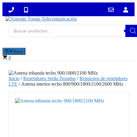
Saltar
al
contenido
Búsqueda
de
productos
Menú
0
Inicio
/
Repetidores Stella Doradus
/
Repuestos de repetidores
LTE
/ Antena interior techo 800/900/1800/2100/2600 MHz