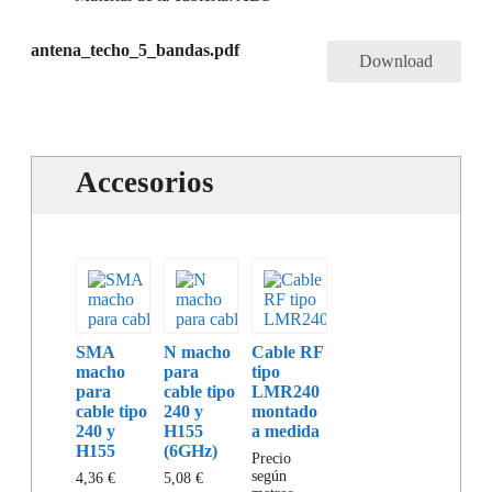
antena_techo_5_bandas.pdf
Download
Accesorios
SMA
N macho
Cable RF
macho
para
tipo
para
cable tipo
LMR240
cable tipo
240 y
montado
240 y
H155
a medida
H155
(6GHz)
Precio
según
4,36
€
5,08
€