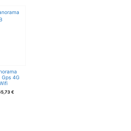
norama
n Gps 4G
Wifi
65,73
€