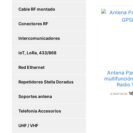
Cable RF montado
Conectores RF
Intercomunicadores
IoT, LoRa, 433/868
Red Ethernet
Antena Pa
multifunció
Repetidores Stella Doradus
Radio 
1
A PARTIR DE:
Soportes antena
Telefonía Accesorios
UHF / VHF