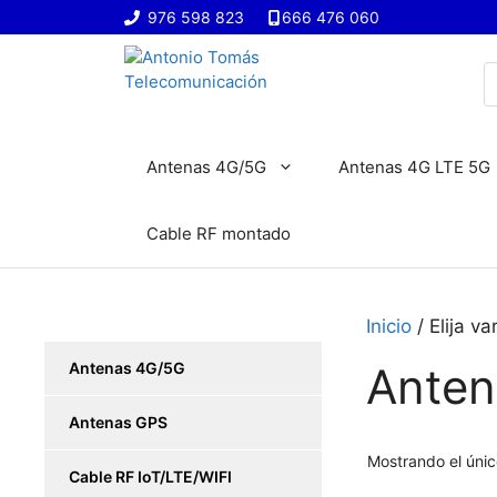
Saltar
976 598 823
666 476 060
al
contenido
B
d
p
Antenas 4G/5G
Antenas 4G LTE 5G
Cable RF montado
Inicio
/ Elija v
Antenas 4G/5G
Anten
Antenas GPS
Mostrando el únic
Cable RF IoT/LTE/WIFI