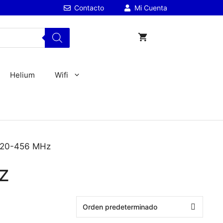
Contacto
Mi Cuenta
Helium
Wifi
e 420-456 MHz
z