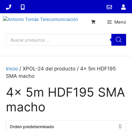
Saltar
al
contenido
Menú
Búsqueda
de
productos
Inicio
/ XPOL-24 del producto / 4x 5m HDF195
SMA macho
4x 5m HDF195 SMA
macho