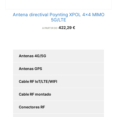
Antena directival Poynting XPOL 4×4 MIMO
5G/LTE
422,29
€
A PARTIR DE:
Antenas 4G/5G
Antenas GPS
Cable RF IoT/LTE/WIFI
Cable RF montado
Conectores RF