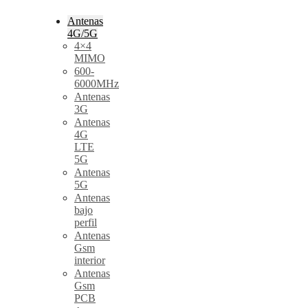
Antenas
4G/5G
4×4
MIMO
600-
6000MHz
Antenas
3G
Antenas
4G
LTE
5G
Antenas
5G
Antenas
bajo
perfil
Antenas
Gsm
interior
Antenas
Gsm
PCB