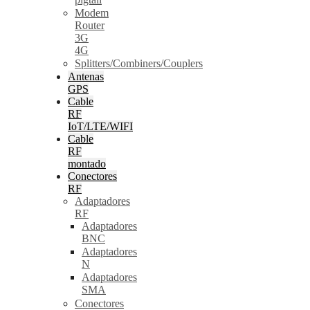
Modem
Router
3G
4G
Splitters/Combiners/Couplers
Antenas
GPS
Cable
RF
IoT/LTE/WIFI
Cable
RF
montado
Conectores
RF
Adaptadores
RF
Adaptadores
BNC
Adaptadores
N
Adaptadores
SMA
Conectores