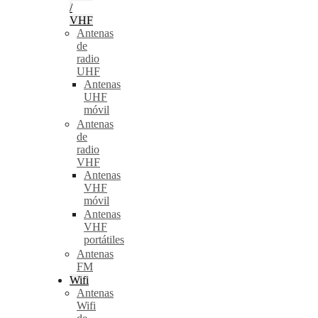
/
VHF
Antenas
de
radio
UHF
Antenas
UHF
móvil
Antenas
de
radio
VHF
Antenas
VHF
móvil
Antenas
VHF
portátiles
Antenas
FM
Wifi
Antenas
Wifi