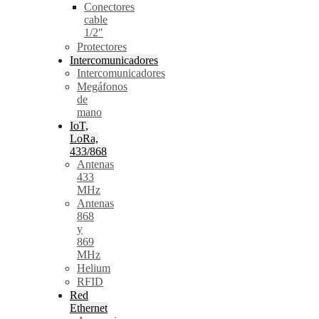
Conectores
cable
1/2"
Protectores
Intercomunicadores
Intercomunicadores
Megáfonos
de
mano
IoT,
LoRa,
433/868
Antenas
433
MHz
Antenas
868
y
869
MHz
Helium
RFID
Red
Ethernet