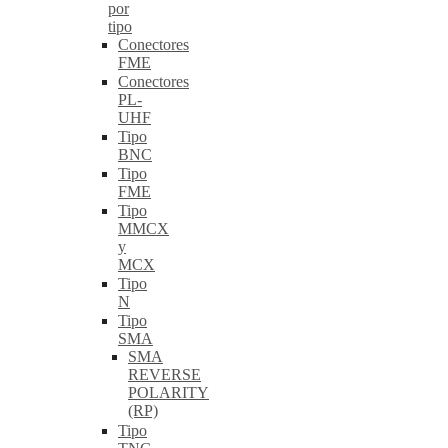
por
tipo
Conectores
FME
Conectores
PL-
UHF
Tipo
BNC
Tipo
FME
Tipo
MMCX
y
MCX
Tipo
N
Tipo
SMA
SMA
REVERSE
POLARITY
(RP)
Tipo