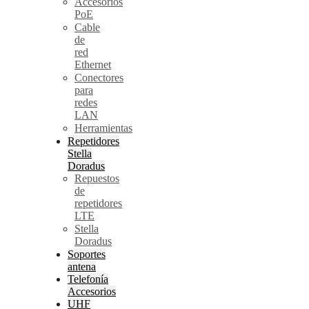
Accesorios
PoE
Cable
de
red
Ethernet
Conectores
para
redes
LAN
Herramientas
Repetidores
Stella
Doradus
Repuestos
de
repetidores
LTE
Stella
Doradus
Soportes
antena
Telefonía
Accesorios
UHF