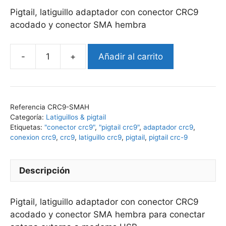
Pigtail, latiguillo adaptador con conector CRC9
acodado y conector SMA hembra
Añadir al carrito
Pigtail
CRC9-
SMA
hembra
Referencia
CRC9-SMAH
cantidad
Categoría:
Latiguillos & pigtail
Etiquetas:
"conector crc9"
,
"pigtail crc9"
,
adaptador crc9
,
conexion crc9
,
crc9
,
latiguillo crc9
,
pigtail
,
pigtail crc-9
Descripción
Pigtail, latiguillo adaptador con conector CRC9
acodado y conector SMA hembra para conectar