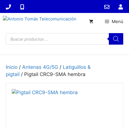
Saltar
al
contenido
Menú
Búsqueda
de
productos
Inicio
/
Antenas 4G/5G
/
Latiguillos &
pigtail
/ Pigtail CRC9-SMA hembra