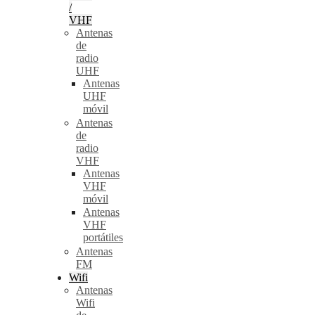
/
VHF
Antenas
de
radio
UHF
Antenas
UHF
móvil
Antenas
de
radio
VHF
Antenas
VHF
móvil
Antenas
VHF
portátiles
Antenas
FM
Wifi
Antenas
Wifi