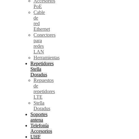
Accesorios
PoE
Cable
de
red
Ethernet
Conectores
para
redes
LAN
Herramientas
Repetidores
Stella
Doradus
Repuestos
de
repetidores
LTE
Stella
Doradus
Soportes
antena
Telefonía
Accesorios
UHF