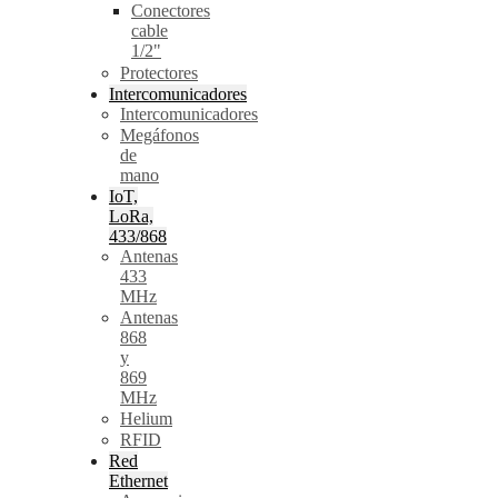
Conectores
cable
1/2"
Protectores
Intercomunicadores
Intercomunicadores
Megáfonos
de
mano
IoT,
LoRa,
433/868
Antenas
433
MHz
Antenas
868
y
869
MHz
Helium
RFID
Red
Ethernet