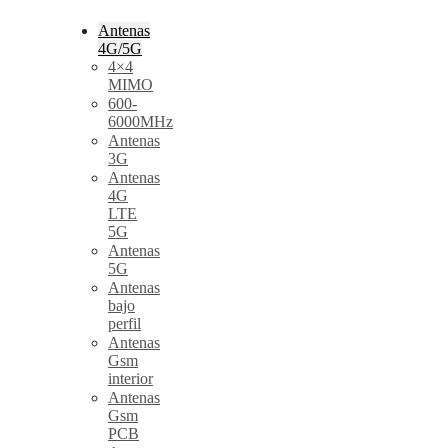
Antenas
4G/5G
4×4
MIMO
600-
6000MHz
Antenas
3G
Antenas
4G
LTE
5G
Antenas
5G
Antenas
bajo
perfil
Antenas
Gsm
interior
Antenas
Gsm
PCB