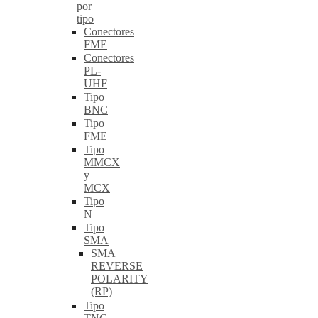
por
tipo
Conectores
FME
Conectores
PL-
UHF
Tipo
BNC
Tipo
FME
Tipo
MMCX
y
MCX
Tipo
N
Tipo
SMA
SMA
REVERSE
POLARITY
(RP)
Tipo