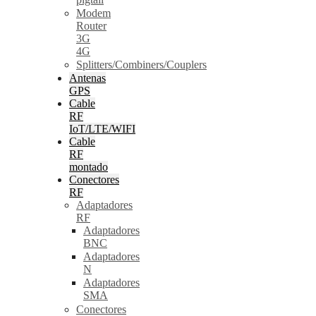
Modem
Router
3G
4G
Splitters/Combiners/Couplers
Antenas
GPS
Cable
RF
IoT/LTE/WIFI
Cable
RF
montado
Conectores
RF
Adaptadores
RF
Adaptadores
BNC
Adaptadores
N
Adaptadores
SMA
Conectores