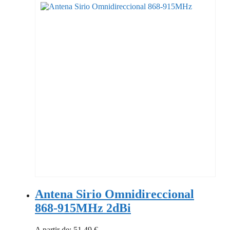
Antena Sirio Omnidireccional
868-915MHz 2dBi
A partir de:
51,49
€