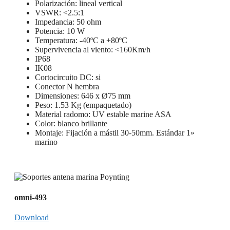
Polarización: lineal vertical
VSWR: <2.5:1
Impedancia: 50 ohm
Potencia: 10 W
Temperatura: -40ºC a +80ºC
Supervivencia al viento: <160Km/h
IP68
IK08
Cortocircuito DC: si
Conector N hembra
Dimensiones: 646 x
Ø
75 mm
Peso: 1.53 Kg (empaquetado)
Material radomo: UV estable marine ASA
Color: blanco brillante
Montaje: Fijación a mástil 30-50mm. Estándar 1»
marino
omni-493
Download