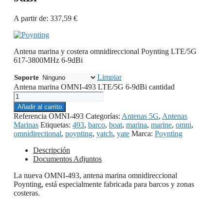
A partir de:
337,59
€
Antena marina y costera omnidireccional Poynting LTE/5G
617-3800MHz 6-9dBi
Limpiar
Soporte
Antena marina OMNI-493 LTE/5G 6-9dBi cantidad
Añadir al carrito
Referencia
OMNI-493
Categorías:
Antenas 5G
,
Antenas
Marinas
Etiquetas:
493
,
barco
,
boat
,
marina
,
marine
,
omni
,
omnidirectional
,
poynting
,
yatch
,
yate
Marca:
Poynting
Descripción
Documentos Adjuntos
La nueva OMNI-493, antena marina omnidireccional
Poynting, está especialmente fabricada para barcos y zonas
costeras.